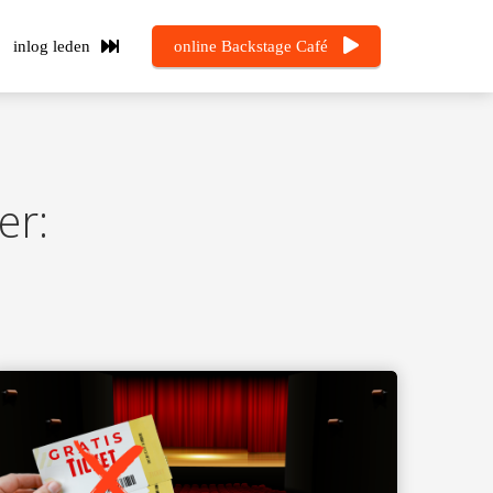
inlog leden
online Backstage Café
er: