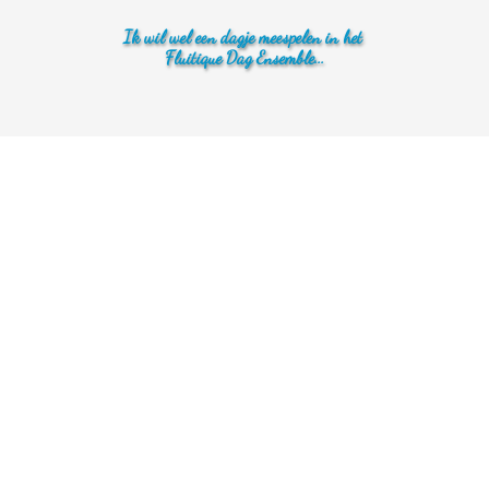
Ik wil wel een dagje meespelen in het
Fluitique Dag Ensemble...