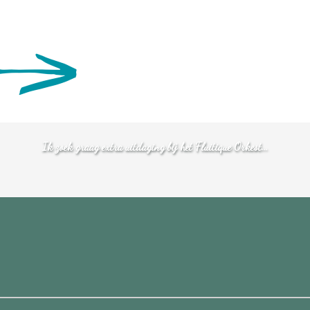
Ik zoek graag extra uitdaging bij het Fluitique Orkest...