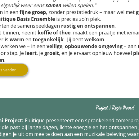
 eigenlijk weer eens
samen
willen spelen."
n in een
fijne groep
, zonder prestatiedruk – maar wel met
g
uitique Basis Ensemble
is precies zo’n plek.
rten de samenspeeldagen
rustig en ontspannen
.
t binnen
, neemt
koffie of thee
, maakt een praatje met iema
r is
warm
en
toegankelijk
. Jij bent
welkom
.
werken we – in een
veilige
,
opbouwende omgeving
– aan
or stap. Je
leert
, je
groeit
, en je ervaart opnieuw hoeveel
pl
en
.
s verder...
Project | Regio Noord
ni Project:
Fluitique presenteert een sprankelend zomerproje
die past bij lange dagen, lichte energie en het ontspannen
igen je uit om mee te doen aan een muzikale beleving waarin