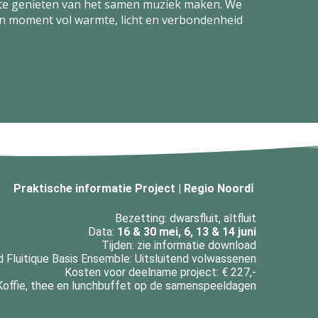
 te genieten van het samen muziek maken. We
een moment vol warmte, licht en verbondenheid
Praktische informatie Project | Regio Noordℹ️ ️
Bezetting: dwarsfluit, altfluit
Data:
16 & 30 mei, 6, 13 & 14 juni
Tijden: zie informatie download
d Fluitique Basis Ensemble: Uitsluitend volwassenen
Kosten voor deelname project: € 227,-
 Koffie, thee en lunchbuffet op de samenspeeldagen