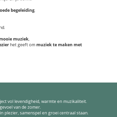
oede begeleiding
.
nd.
mooie muziek
,
ezier
het geeft om
muziek te maken met
ct vol levendigheid, warmte en muzikaliteit.
 gevoel van de zomer.
 plezier, samenspel en groei centraal staan.