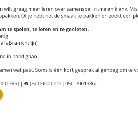
 en wilt graag meer leren over samenspel, ritme en klank. Mi
 oppakken. Of je hebt net de smaak te pakken en zoekt een p
m te spelen, te leren en te genieten.
atig
FaBra-richtlijn)
and in hand gaan
samen wat past. Soms is één kort gesprek al genoeg om te v
7001386] | ☎️ [Bel Elisabeth |050-7001386]