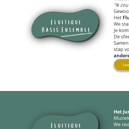
"Ik zou
Gewoo
Het
Fl
We sta
Je kom
De sfee
Samen 
stap vo
ander
Lee
Het Ju
Muziek 
We nod