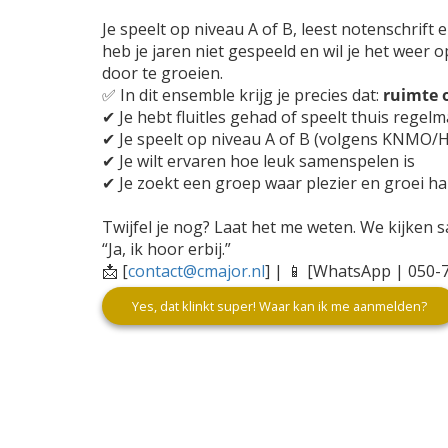
Je speelt op niveau A of B, leest notenschrift
heb je jaren niet gespeeld en wil je het weer
door te groeien.
✅ In dit ensemble krijg je precies dat:
ruimte o
✔ Je hebt fluitles gehad of speelt thuis regelm
✔ Je speelt op niveau A of B (volgens KNMO/Ha
✔ Je wilt ervaren hoe leuk samenspelen is
✔ Je zoekt een groep waar plezier en groei h
Twijfel je nog? Laat het me weten. We kijken 
“Ja, ik hoor erbij.”
📩 [
contact@cmajor.nl
] | 📱 [WhatsApp | 050-
Yes, dat klinkt super! Waar kan ik me aanmelden?