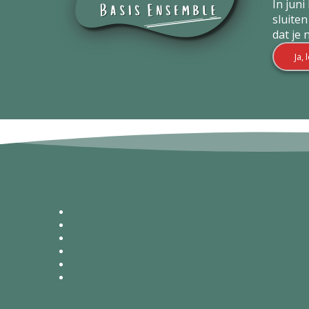
In jun
sluite
dat je 
Ja,