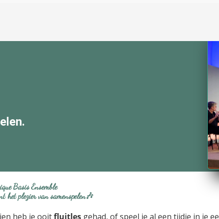
elen.
tique Basis Ensemble
int het plezier van samenspelen🎶
ien heb je ooit
fluitles
gehad, of speel je al een tijdje in je ee